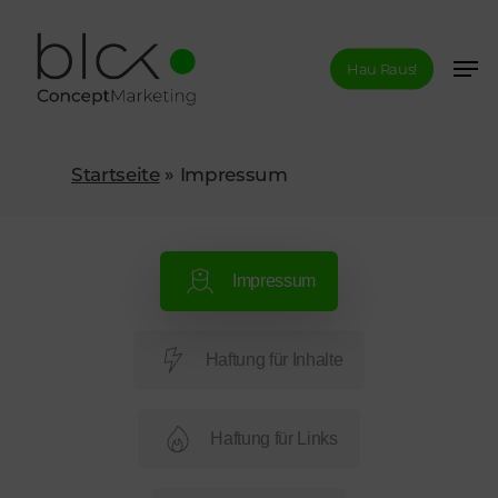
Skip
to
Men
Hau Raus!
Close
main
Menu
content
Startseite
»
Impressum
Impressum
Haftung für Inhalte
Haftung für Links